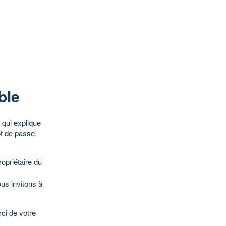
ble
qui explique
ot de passe,
opriétaire du
ous invitons à
ci de votre