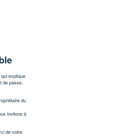
ble
qui explique
ot de passe,
opriétaire du
ous invitons à
ci de votre