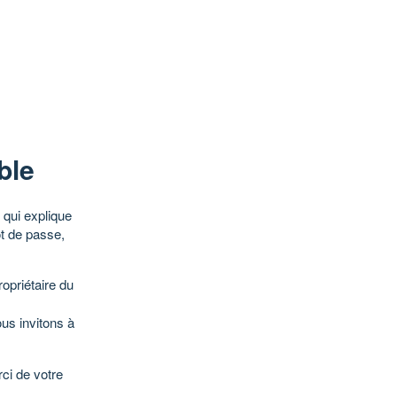
ble
qui explique
ot de passe,
opriétaire du
ous invitons à
ci de votre