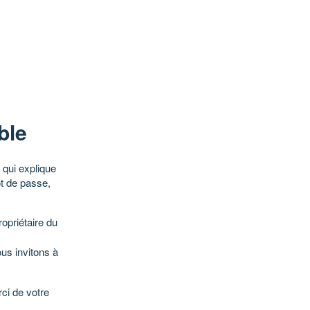
ble
qui explique
ot de passe,
opriétaire du
ous invitons à
ci de votre