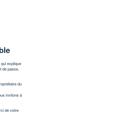
ble
qui explique
ot de passe,
opriétaire du
ous invitons à
ci de votre