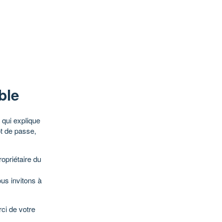
ble
qui explique
ot de passe,
opriétaire du
ous invitons à
ci de votre