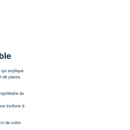
ble
qui explique
ot de passe,
opriétaire du
ous invitons à
ci de votre