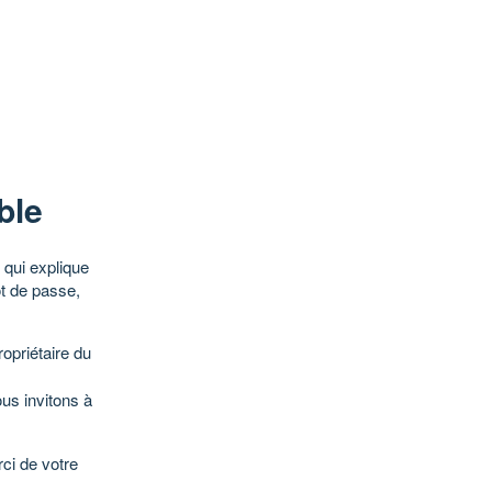
ble
qui explique
ot de passe,
opriétaire du
ous invitons à
ci de votre