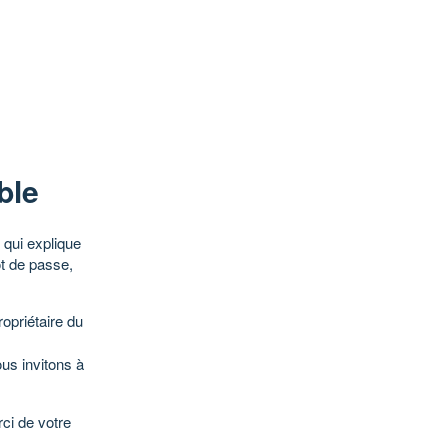
ble
qui explique
ot de passe,
opriétaire du
ous invitons à
ci de votre