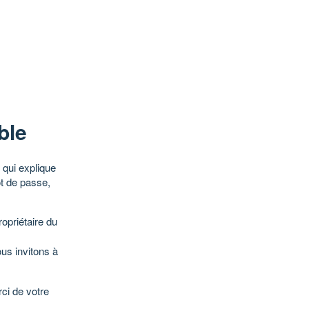
ble
qui explique
ot de passe,
opriétaire du
ous invitons à
ci de votre