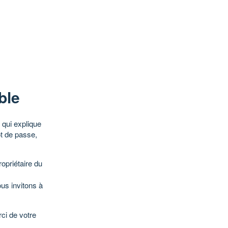
ble
qui explique
ot de passe,
opriétaire du
ous invitons à
ci de votre