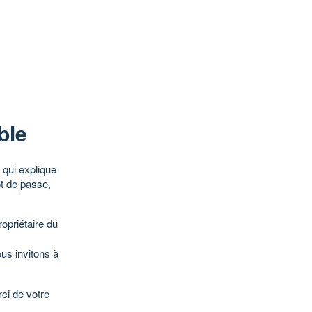
ble
qui explique
ot de passe,
opriétaire du
ous invitons à
ci de votre