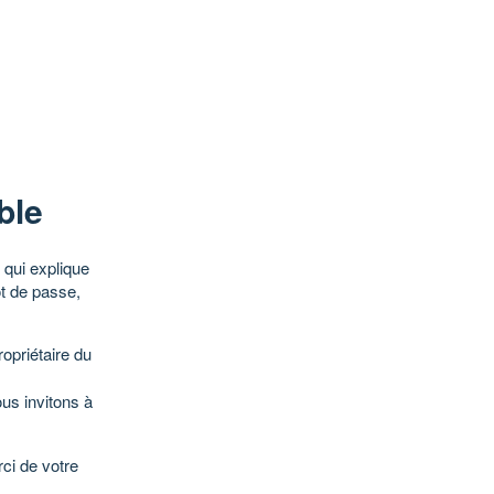
ble
qui explique
ot de passe,
opriétaire du
ous invitons à
ci de votre