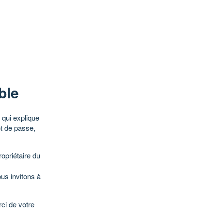
ble
qui explique
ot de passe,
opriétaire du
ous invitons à
ci de votre