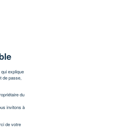
ble
qui explique
ot de passe,
opriétaire du
ous invitons à
ci de votre