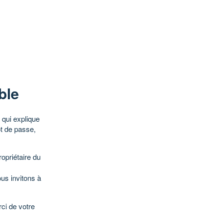
ble
qui explique
ot de passe,
opriétaire du
ous invitons à
ci de votre