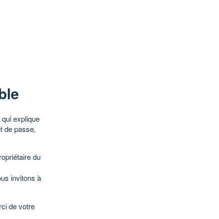
ble
qui explique
ot de passe,
opriétaire du
ous invitons à
ci de votre