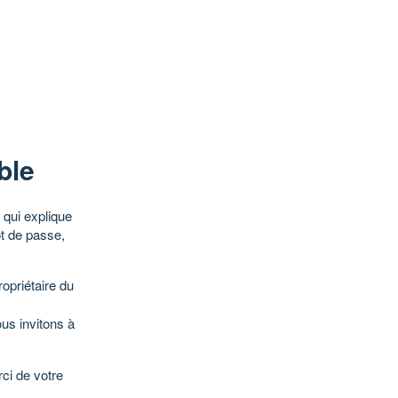
ble
qui explique
ot de passe,
opriétaire du
ous invitons à
ci de votre