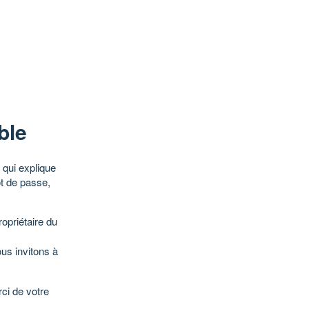
ble
qui explique
ot de passe,
opriétaire du
ous invitons à
ci de votre