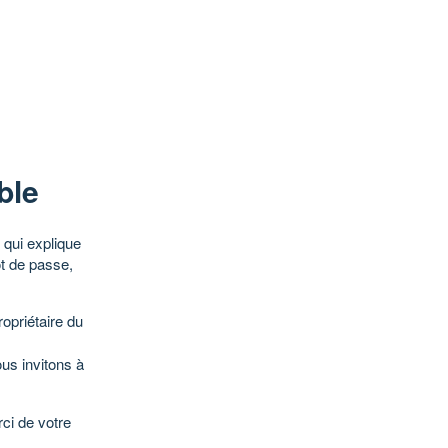
ble
qui explique
ot de passe,
opriétaire du
ous invitons à
ci de votre