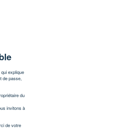
ble
qui explique
ot de passe,
opriétaire du
ous invitons à
ci de votre