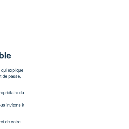
ble
qui explique
ot de passe,
opriétaire du
ous invitons à
ci de votre