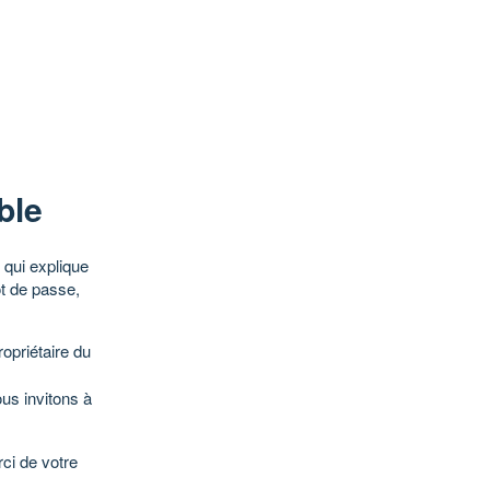
ble
qui explique
ot de passe,
opriétaire du
ous invitons à
ci de votre