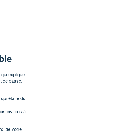
ble
qui explique
ot de passe,
opriétaire du
ous invitons à
ci de votre