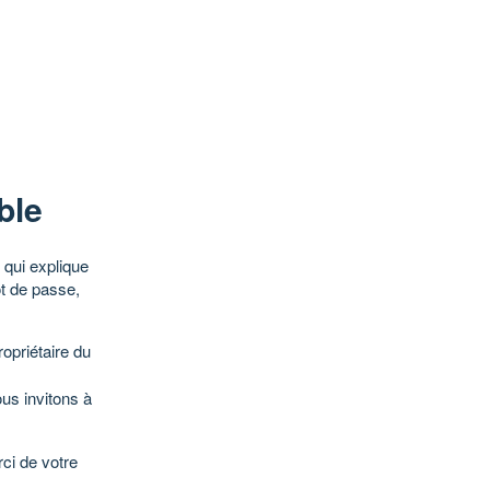
ble
qui explique
ot de passe,
opriétaire du
ous invitons à
ci de votre