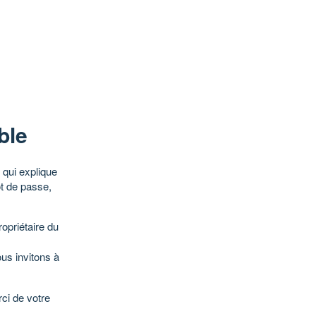
ble
qui explique
ot de passe,
opriétaire du
ous invitons à
ci de votre