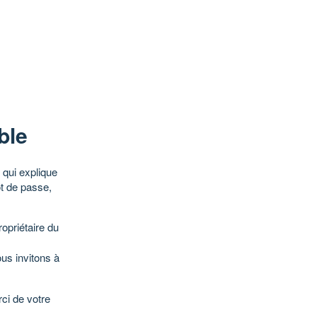
ble
qui explique
ot de passe,
opriétaire du
ous invitons à
ci de votre