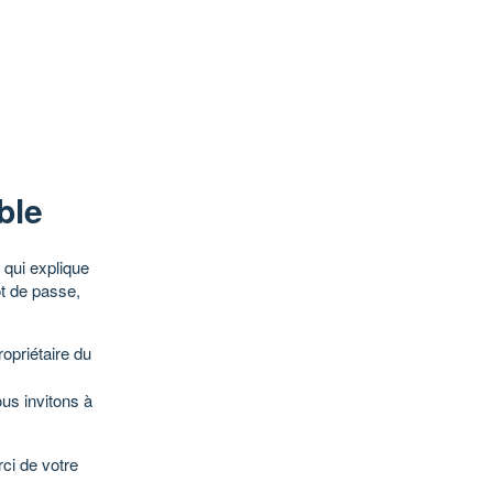
ble
qui explique
ot de passe,
opriétaire du
ous invitons à
ci de votre