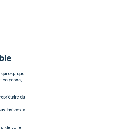
ble
qui explique
ot de passe,
opriétaire du
ous invitons à
ci de votre