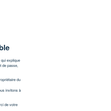
ble
qui explique
ot de passe,
opriétaire du
ous invitons à
ci de votre