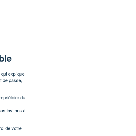
ble
qui explique
ot de passe,
opriétaire du
ous invitons à
ci de votre