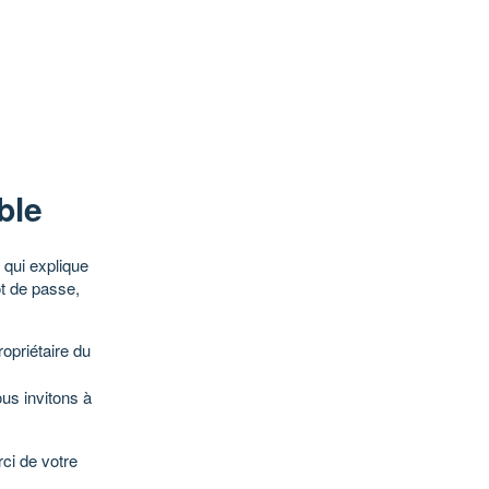
ble
qui explique
ot de passe,
opriétaire du
ous invitons à
ci de votre