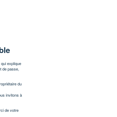
ble
qui explique
ot de passe,
opriétaire du
ous invitons à
ci de votre