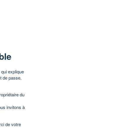
ble
qui explique
ot de passe,
opriétaire du
ous invitons à
ci de votre