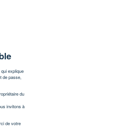
ble
qui explique
ot de passe,
opriétaire du
ous invitons à
ci de votre