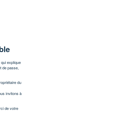
ble
qui explique
ot de passe,
opriétaire du
ous invitons à
ci de votre