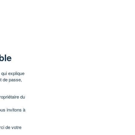
ble
qui explique
ot de passe,
opriétaire du
ous invitons à
ci de votre