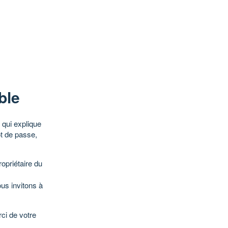
ble
qui explique
ot de passe,
opriétaire du
ous invitons à
ci de votre