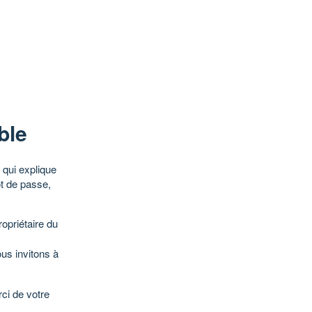
ble
qui explique
ot de passe,
opriétaire du
ous invitons à
ci de votre