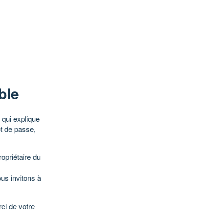
ble
qui explique
ot de passe,
opriétaire du
ous invitons à
ci de votre