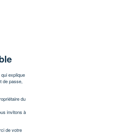
ble
qui explique
ot de passe,
opriétaire du
ous invitons à
ci de votre