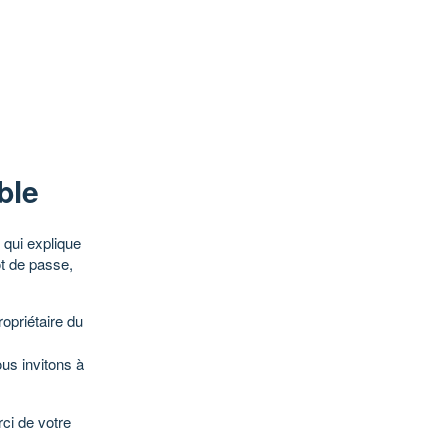
ble
qui explique
ot de passe,
opriétaire du
ous invitons à
ci de votre