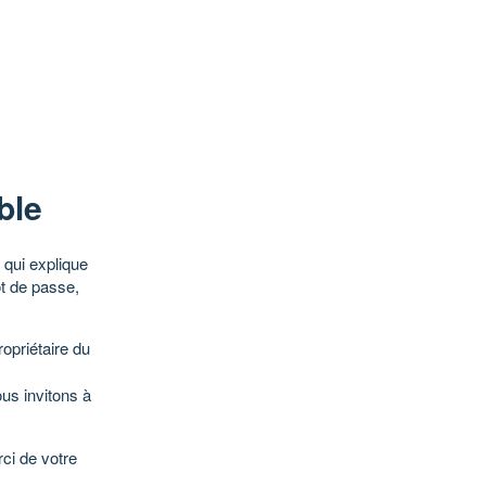
ble
qui explique
ot de passe,
opriétaire du
ous invitons à
ci de votre