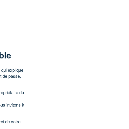
ble
qui explique
ot de passe,
opriétaire du
ous invitons à
ci de votre