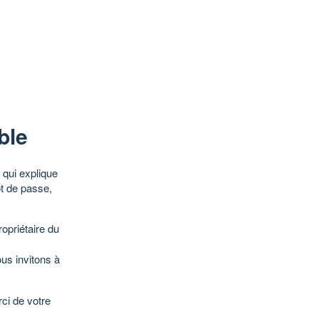
ble
qui explique
ot de passe,
opriétaire du
ous invitons à
ci de votre