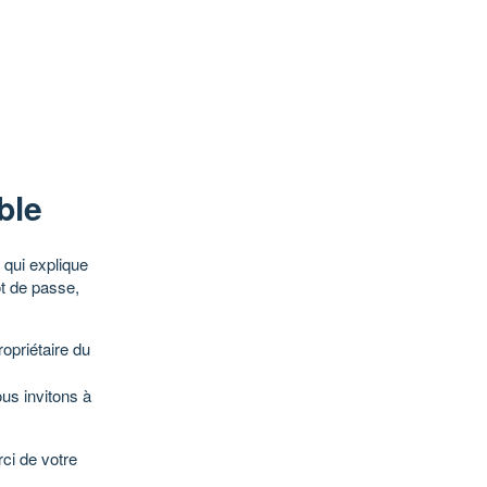
ble
qui explique
ot de passe,
opriétaire du
ous invitons à
ci de votre