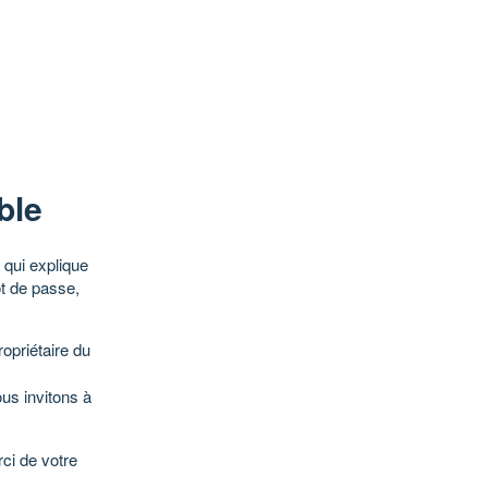
ble
qui explique
ot de passe,
opriétaire du
ous invitons à
ci de votre