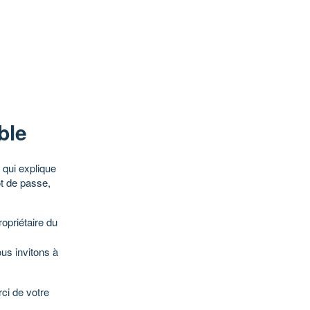
ble
qui explique
ot de passe,
opriétaire du
ous invitons à
ci de votre