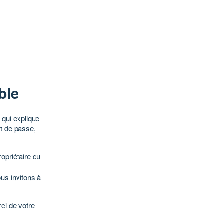
ble
qui explique
ot de passe,
opriétaire du
ous invitons à
ci de votre