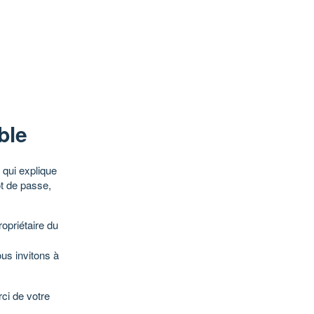
ble
qui explique
ot de passe,
opriétaire du
ous invitons à
ci de votre